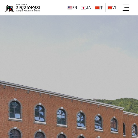
EN
JA
中
VI