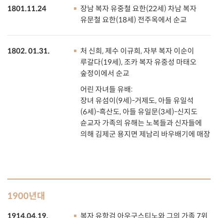
1801.11.24
장남 복자 유중철 요한(22세) 차남 복자
유문철 요한(18세) 전주옥에서 순교
1802. 01.31.
처 신희, 제수 이규희, 자부 복자 이순이
루갈다(19세), 조카 복자 유중성 마태오
숲정이에서 순교
어린 자녀들 유배:
장녀 유섬이(9세)-거제도, 아들 유일석
(6세)-흑산도, 아들 유일문(3세)-신지도
슌교자 가족의 유해는 노복들과 신자들에
의해 김제군 용지면 제남리 바우배기에 매장
1900년대
1914.04.19.
복자 유항검 아우구스티노와 그의 가족 7위