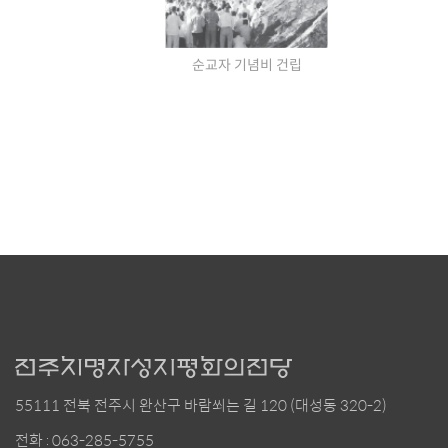
순교자 기념비 건립
55111 전북 전주시 완산구 바람쐬는 길 120 (대성동 320-2)
전화 : 063-285-5755