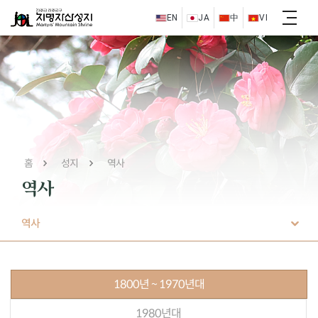
EN
JA
中
VI
홈
성지
역사
역사
역사
1800년 ~ 1970년대
1980년대