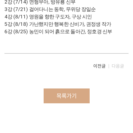
2
(7/14)
,
강
면형무아
방유룡 신부
3
(7/21)
,
강
걸어다니는 동학
무위당 장일순
4
(8/11)
,
강
영원을 향한 구도자
구상 시인
5
(8/18)
,
강
가난했지만 행복한 신비가
권정생 작가
6
(8/25)
,
강
농민이 되어 흙으로 돌아간
정호경 신부
이전글
다음글
목록가기