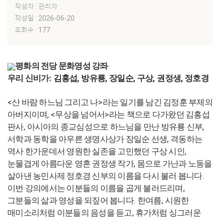
작성자 : 관리자
작성일 : 2026-06-20
조회수 : 177
평화의 전당 문화영성 강좌
:
,
,
,
,
,
우리 신비가
김홍섭
방유룡
장일순
구상
권정생
정호경
<
>
산 바람 하느님 그리고 나
라는 일기를 남긴 김정훈 부제의
, <
>
아버지이며
무상을 넘어서
라는 책으로 다가왔던 김홍섭
,
,
판사
아시아의 종교심성으로 하느님을 만난 방유룡 신부
,
서학과 동학을 아우른 생명사상가 장일순 선생
격동하는
,
역사 한가운데서 영원한 실존을 고민했던 구상 시인
,
눈물겹게 아름다운 영혼 권정생 작가
몸으로 가난과 노동을
.
살아낸 농민사제 정호경 신부의 이름을 다시 불러 봅니다
,
이번 강의에서는 이분들의 이름을 곱게 불러드리며
.
,
그분들의 삶과 영성을 되짚어 봅니다
한여름
시원한
,
매미소리처럼 이분들의 음성을 듣고
휴가처럼 싱그러운