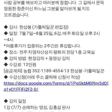
.
사람 공부를 해보자고 여러분께 청합니다
그 길에서 문득
영원한 청춘이신 하느님 그분을 알아보게 될 지도
.
모르겠습니다
:
(
)
◆
강사
한상봉
가톨릭일꾼 편집장
: 7
7
~8
25
, 6
,
2
◆
일정
월
일
월
일
강
매주 화요일 오후
시
~4
시
*
2
.
여름휴가가 집중되는
주간은 휴강합니다
:
1
◆
장소
전주 치명자산성지 평화의 전당
층 교육실
:
+
◆
강의 방법
현장강의
동영상 강의
: 12
◆
수강료
만원
[
]
352-1189-4554-13
-
송금계좌
농협
한상봉
가톨릭일꾼
(
)
◆
수강신청
아래 주소 클릭해 신청서 작성
https://docs.google.com/forms/d/1PqGkbM0l9m5dDSk
o1yO1FFIFi2F2-0/
◆
강의 일정
1
(7/7)
,
강
순례하는 영성
김홍섭 판사