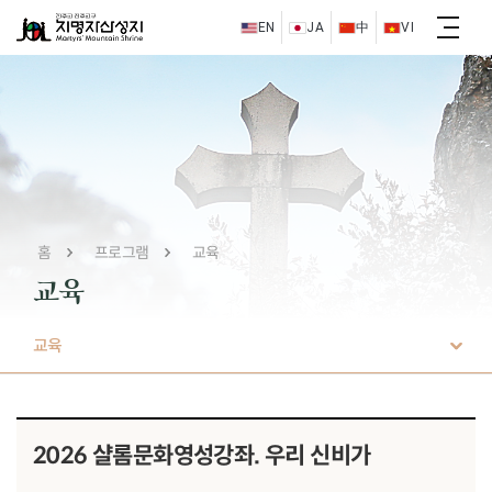
EN
JA
中
VI
홈
프로그램
교육
교육
교육
2026 샬롬문화영성강좌. 우리 신비가