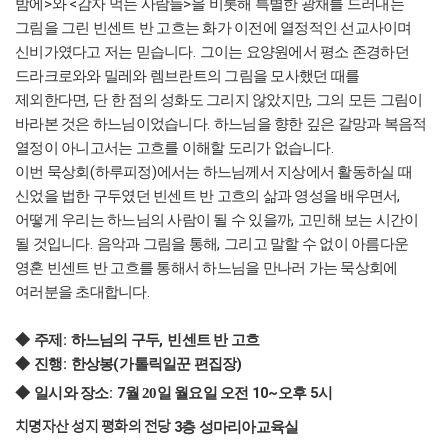
>
<
>
밤에
와
감자 먹는 사람들
을 비롯해 특별한 광채를 드러내는
그림을 그린 빈센트 반 고흐는 화가 이전에 열정적인 선교사이며
.
신비가였다고 저는 믿습니다
그이는 요양원에서 평소 존경하던
드라크로와와 밀레와 렘브란트의 그림을 모사했던 때를
,
,
제외한다면
단 한 점의 성화도 그리지 않았지만
그의 모든 그림이
.
바라본 것은 하느님이었습니다
하느님을 향한 깊은 갈망과 복음적
.
열정이 아니고서는 고흐를 이해할 도리가 없습니다
(
)
이번 묵상회
하루피정
에서는 하느님께서 지상에서 활동하실 때
,
신었을 법한 구두였던 빈센트 반 고흐의 삶과 영성을 배우면서
,
어떻게 우리는 하느님의 사람이 될 수 있을까
고민해 보는 시간이
.
,
될 것입니다
음악과 그림을 통해
그리고 말할 수 없이 아름다운
영혼 빈센트 반 고흐를 통해서 하느님을 만나러 가는 묵상회에
.
여러분을 초대합니다
:
,
◆
주제
하느님의 구두
빈센트 반 고흐
:
(
)
◆
진행
한상봉
가톨릭일꾼 편집장
: 7
10~
5
◆
일시와 장소
월 20
일 월요일 오전
오후
시
치명자산 성지 평화의 전당 3
층 성마리아교육실