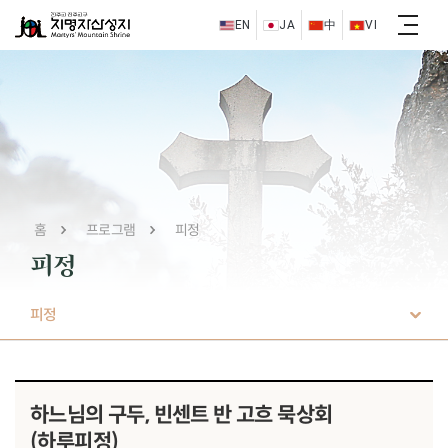
EN
JA
中
VI
홈
프로그램
피정
피정
피정
하느님의 구두, 빈센트 반 고흐 묵상회
(하루피정)