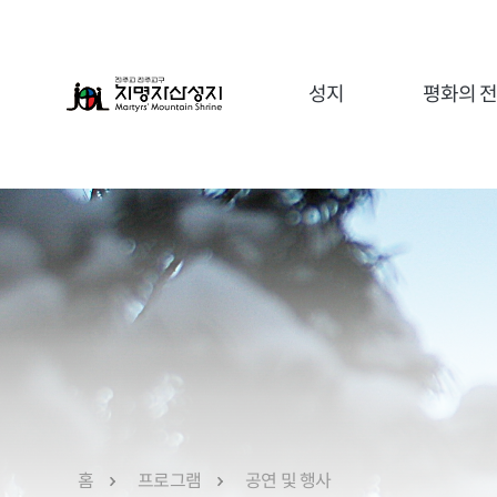
성지
평화의 
유항검 아우구스티노
ME
유중철 요한
가정사목국
이순이 루갈다
레지오마리애
유무석 요한
재속가르멜회
유중성 마태오
재속프란치스코회
꿈앙상블
홈
프로그램
공연 및 행사