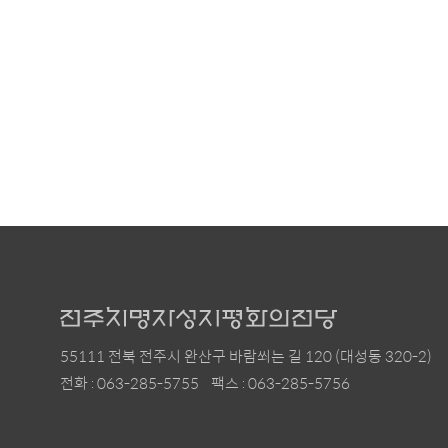
55111 전북 전주시 완산구 바람쐬는 길 120 (대성동 320-2)
전화 : 063-285-5755
팩스 : 063-285-5756