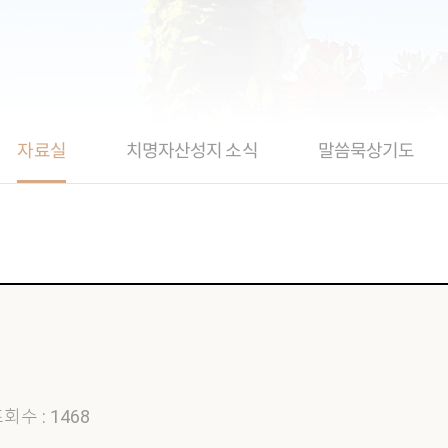
자료실
치명자산성지 소식
말씀묵상기도
회수 : 1468