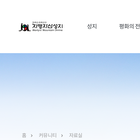
성지
평화의 
유항검 아우구스티노
ME
유중철 요한
가정사목국
이순이 루갈다
레지오마리애
유무석 요한
재속가르멜회
유중성 마태오
재속프란치스코회
꿈앙상블
홈
커뮤니티
자료실