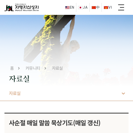
EN
JA
中
VI
홈
커뮤니티
자료실
자료실
자료실
사순절 매일 말씀 묵상기도(매일 갱신)